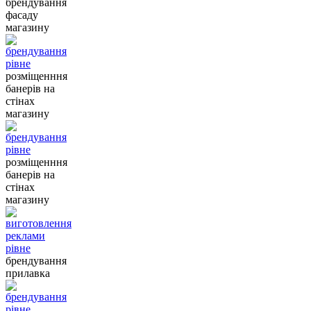
брендування
фасаду
магазину
розміщенння
банерів на
стінах
магазину
розміщенння
банерів на
стінах
магазину
брендування
прилавка