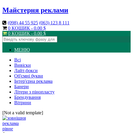
Майстерня реклами
(098)
44 55 925
(063)
123 8 111
0 КОШИК -
0.00
$
0 КОШИК -
0.00
$
МЕНЮ
Всі
Вивіски
Лайт-бокси
Об'ємні букви
Інтер'єрна реклама
Банери
Літери з пінопласту
Брендування
Вітрини
[Not a valid template]