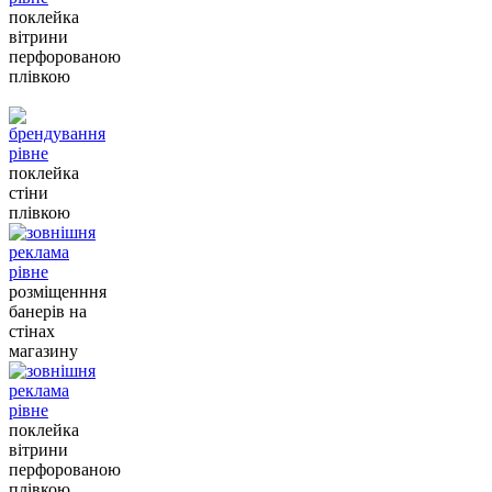
поклейка
вітрини
перфорованою
плівкою
поклейка
стіни
плівкою
розміщенння
банерів на
стінах
магазину
поклейка
вітрини
перфорованою
плівкою