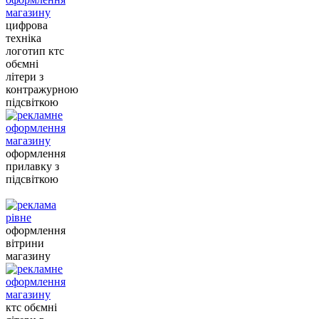
цифрова
техніка
логотип ктс
обємні
літери з
контражурною
підсвіткою
оформлення
прилавку з
підсвіткою
оформлення
вітрини
магазину
ктс обємні