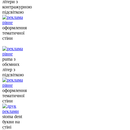
літери з
контражурною
підсвіткою
оформлення
тематичної
стіни
puma з
обємних
літер з
підсвіткою
оформлення
тематичної
стіни
stoma dent
букви на
стіні