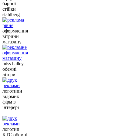
барної
стійки
stahlberg
оформлення
вітрини
магазину
miss halley
обємні
літери
логотипи
відомих
фірм в
інтерєрі
логотип
КТС обємні