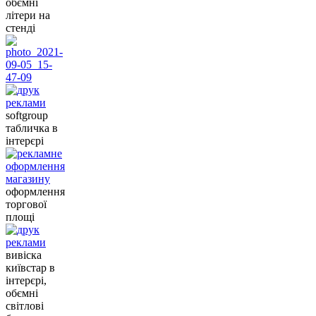
обємні
літери на
стенді
softgroup
табличка в
інтерєрі
оформлення
торгової
площі
вивіска
київстар в
інтерєрі,
обємні
світлові