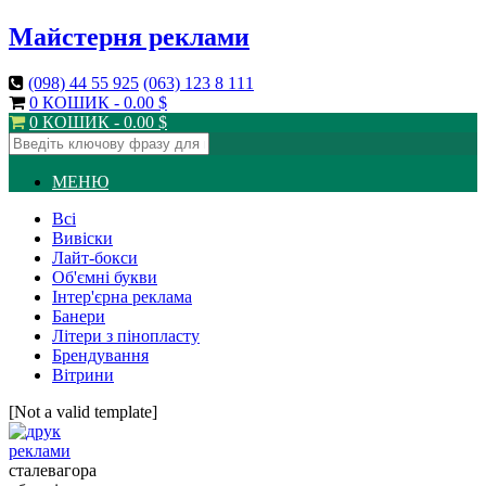
Майстерня реклами
(098)
44 55 925
(063)
123 8 111
0 КОШИК -
0.00
$
0 КОШИК -
0.00
$
МЕНЮ
Всі
Вивіски
Лайт-бокси
Об'ємні букви
Інтер'єрна реклама
Банери
Літери з пінопласту
Брендування
Вітрини
[Not a valid template]
сталевагора