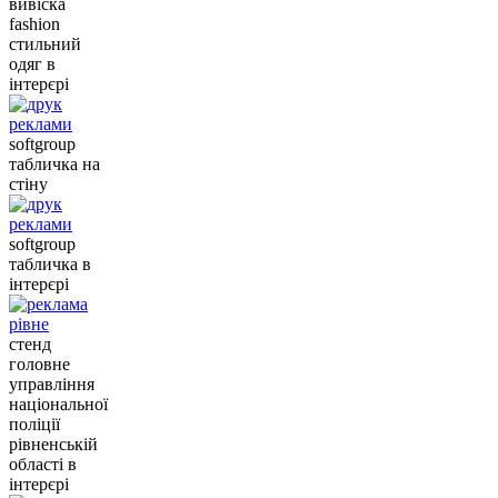
вивіска
fashion
стильний
одяг в
інтерєрі
softgroup
табличка на
стіну
softgroup
табличка в
інтерєрі
стенд
головне
управління
національної
поліції
рівненській
області в
інтерєрі