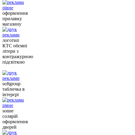
оформлення
прилавку
магазину
логотип
КТС обємні
літери з
контражурною
підсвіткою
softgroup
табличка в
інтерєрі
sonne
солярій
оформлення
дверей