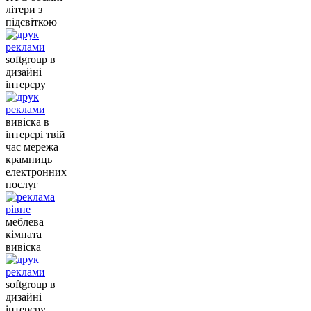
літери з
підсвіткою
softgroup в
дизайні
інтерєру
вивіска в
інтерєрі твій
час мережа
крамниць
електронних
послуг
меблева
кімната
вивіска
softgroup в
дизайні
інтерєру