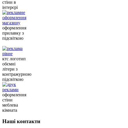
стіни в
інтерєрі
оформлення
прилавку з
підсвіткою
ктс логотип
обємні
літери з
контражурною
підсвіткою
оформлення
стіни
меблева
кімната
Наші контакти