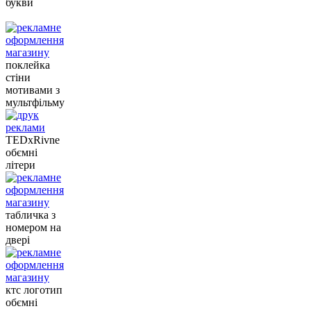
букви
поклейка
стіни
мотивами з
мультфільму
TEDxRivne
обємні
літери
табличка з
номером на
двері
ктс логотип
обємні