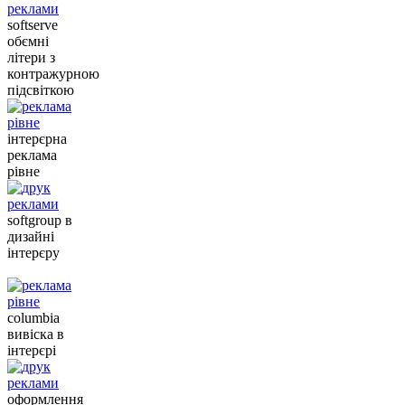
softserve
обємні
літери з
контражурною
підсвіткою
інтерєрна
реклама
рівне
softgroup в
дизайні
інтерєру
columbia
вивіска в
інтерєрі
оформлення