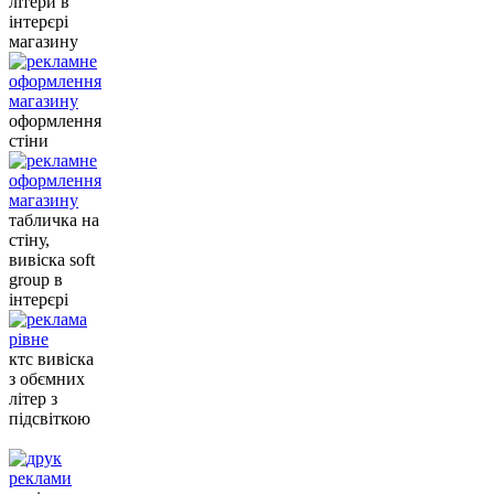
літери в
інтерєрі
магазину
оформлення
стіни
табличка на
стіну,
вивіска soft
group в
інтерєрі
ктс вивіска
з обємних
літер з
підсвіткою