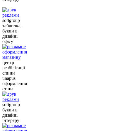
softgroup
табличка,
букви в
дизайні
офісу
центр
реабілітації
спини
unapus
оформлення
стіни
softgroup
букви в
дизайні
інтерєру