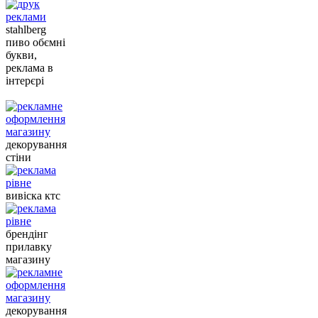
stahlberg
пиво обємні
букви,
реклама в
інтерєрі
декорування
стіни
вивіска ктс
брендінг
прилавку
магазину
декорування