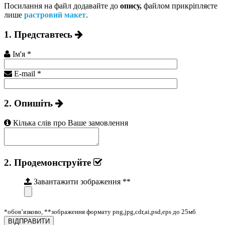
Посилання на файл додавайте до
опису,
файлом прикріпляєте
лише
растровий макет
.
1. Представтесь
Ім'я
*
E-mail
*
2. Опишіть
Кілька слів про Ваше замовлення
2. Продемонструйте
Завантажити зображення
**
*обов’язково, **зображення формату png,jpg,cdr,ai,psd,eps до 25мб