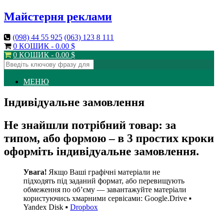
Майстерня реклами
(098)
44 55 925
(063)
123 8 111
0 КОШИК -
0.00
$
0 КОШИК -
0.00
$
МЕНЮ
Індивідуальне замовлення
Не знайшли потрібний товар: за
типом, або формою – в 3 простих кроки
оформіть індивідуальне замовлення
.
Увага!
Якщо Ваші графічні матеріали не
підходять під заданий формат, або перевищують
обмеження по об’єму — завантажуйте матеріали
користуючись хмарними сервісами: Google.Drive ▪
Yandex Disk ▪
Dropbox