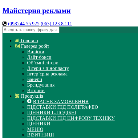
Майстерня реклами
(098)
44 55 925
(063)
123 8 111
Головна
Галерея робіт
Вивіски
Лайт-бокси
Об’ємні літери
Літери з пінопласту
Інтер’єрна реклама
Банери
Брендування
Вітрини
Продукція
ВЛАСНЕ ЗАМОВЛЕННЯ
ПІДСТАВКИ ПІД ПОЛІГРАФІЮ
ЦІННИКИ L-ПОДІБНІ
ПІДСТАВКИ ПІД ЦИФРОВУ ТЕХНІКУ
ЦІННИКИ
МЕНЮ
ВІЗИТНИЦІ