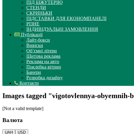
ПІД БІЖУТЕРІЮ
СТЕНДИ
СКРИНЬКИ
ПІДСТАВКИ ДЛЯ ЕКОНОМПАНЕЛІ
РІЗНЕ
ІНДИВІДУАЛЬНІ ЗАМОВЛЕННЯ
Публікації
Лайт-бокси
Вивіски
Об’ємні літери
Щитова реклама
Реклама на авто
Поклейка вітрин
Банери
Розробка дизайну
Контакти
Images tagged "vigotovlennya-obyemnih-
[Not a valid template]
Валюта