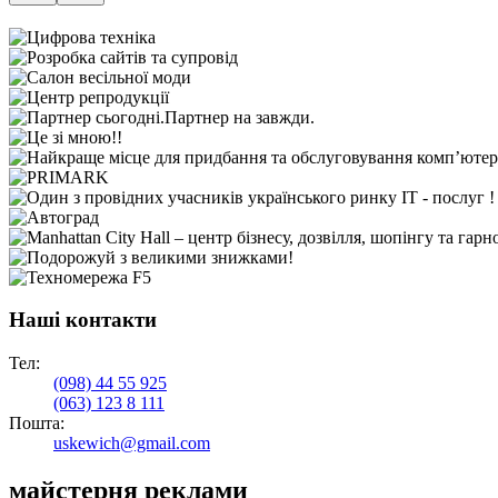
Наші контакти
Тел:
(098)
44 55 925
(063)
123 8 111
Пошта:
uskewich@gmail.com
майстерня реклами