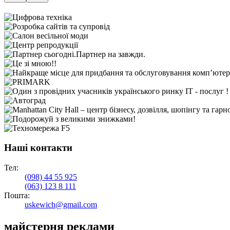
Наші контакти
Тел:
(098)
44 55 925
(063)
123 8 111
Пошта:
uskewich@gmail.com
майстерня реклами