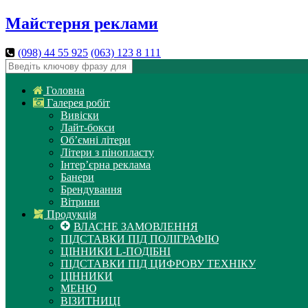
Майстерня реклами
(098)
44 55 925
(063)
123 8 111
Головна
Галерея робіт
Вивіски
Лайт-бокси
Об’ємні літери
Літери з пінопласту
Інтер’єрна реклама
Банери
Брендування
Вітрини
Продукція
ВЛАСНЕ ЗАМОВЛЕННЯ
ПІДСТАВКИ ПІД ПОЛІГРАФІЮ
ЦІННИКИ L-ПОДІБНІ
ПІДСТАВКИ ПІД ЦИФРОВУ ТЕХНІКУ
ЦІННИКИ
МЕНЮ
ВІЗИТНИЦІ