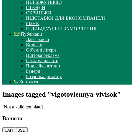
ПІД БІЖУТЕРІЮ
СТЕНДИ
СКРИНЬКИ
ПІДСТАВКИ ДЛЯ ЕКОНОМПАНЕЛІ
РІЗНЕ
ІНДИВІДУАЛЬНІ ЗАМОВЛЕННЯ
Публікації
Лайт-бокси
Вивіски
Об’ємні літери
Щитова реклама
Реклама на авто
Поклейка вітрин
Банери
Розробка дизайну
Контакти
Images tagged "vigotovlennya-vivisok"
[Not a valid template]
Валюта