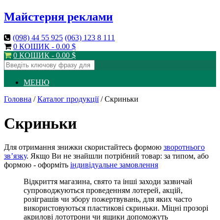
Майстерня реклами
(098)
44 55 925
(063)
123 8 111
0 КОШИК -
0.00
$
0 КОШИК -
0.00
$
МЕНЮ
Головна
/
Каталог продукції
/ Скриньки
Скриньки
Для отримання знижки скористайтесь формою
зворотнього
зв’язку
. Якщо Ви не знайшли потрібний товар: за типом, або
формою - оформіть
індивідуальне замовлення
Відкриття магазина, свято та інші заходи зазвичай
супроводжуються проведенням лотерей, акцій,
розіграшів чи збору пожертвувань, для яких часто
використовуються пластикові скриньки. Міцні прозорі
акрилові лототрони чи ящики допоможуть