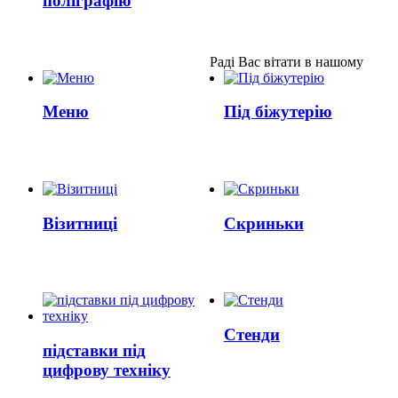
поліграфію
Раді Вас вітати в нашому
Меню
Під біжутерію
Візитниці
Скриньки
Стенди
підставки під
цифрову техніку