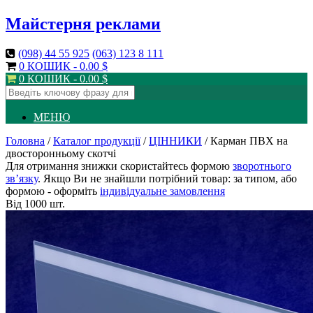
Майстерня реклами
(098)
44 55 925
(063)
123 8 111
0 КОШИК -
0.00
$
0 КОШИК -
0.00
$
МЕНЮ
Головна
/
Каталог продукції
/
ЦІННИКИ
/ Карман ПВХ на
двосторонньому скотчі
Для отримання знижки скористайтесь формою
зворотнього
зв’язку
. Якщо Ви не знайшли потрібний товар: за типом, або
формою - оформіть
індивідуальне замовлення
Від 1000 шт.