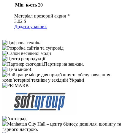
Мін. к-сть
20
Матеріал
прозорий акрил *
3.02
$
Додати у кошик