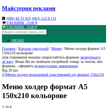
Майстерня реклами
(098)
44 55 925
(063)
123 8 111
0 КОШИК -
0.00
$
0 КОШИК -
0.00
$
МЕНЮ
Головна
/
Каталог продукції
/
Меню
/ Меню холдер формат А5
150х210 кольорове
Для отримання знижки скористайтесь формою
зворотнього
зв’язку
. Якщо Ви не знайшли потрібний товар: за типом, або
формою - оформіть
індивідуальне замовлення
Від 20 шт.
Меню холдер формат А5
150х210 кольорове
3.20
$