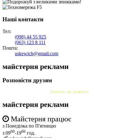
Наші контакти
Тел:
(098)
44 55 925
(063)
123 8 111
Пошта:
uskewich@gmail.com
майстерня реклами
Розповісти друзям
Дякуємо, що ділитесь!
майстерня реклами
Майстерня працює
з Понеділка по П'ятницю
00
00
з 09
-19
год.