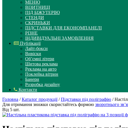
МЕНЮ
ВІЗИТНИЦІ
ПІД БІЖУТЕРІЮ
СТЕНДИ
СКРИНЬКИ
ПІДСТАВКИ ДЛЯ ЕКОНОМПАНЕЛІ
РІЗНЕ
ІНДИВІДУАЛЬНІ ЗАМОВЛЕННЯ
Публікації
Лайт-бокси
Вивіски
Об’ємні літери
Щитова реклама
Реклама на авто
Поклейка вітрин
Банери
Розробка дизайну
Контакти
Головна
/
Каталог продукції
/
Підставки під поліграфію
/ Настіл
Для отримання знижки скористайтесь формою
зворотнього зв’я
Від 5 шт.