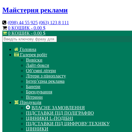
Майстерня реклами
(098)
44 55 925
(063)
123 8 111
0 КОШИК -
0.00
$
0 КОШИК -
0.00
$
Головна
Галерея робіт
Вивіски
Лайт-бокси
Об’ємні літери
Літери з пінопласту
Інтер’єрна реклама
Банери
Брендування
Вітрини
Продукція
ВЛАСНЕ ЗАМОВЛЕННЯ
ПІДСТАВКИ ПІД ПОЛІГРАФІЮ
ЦІННИКИ L-ПОДІБНІ
ПІДСТАВКИ ПІД ЦИФРОВУ ТЕХНІКУ
ЦІННИКИ