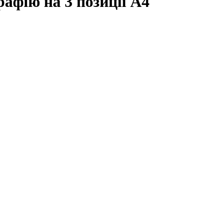
рафію на 3 позиції А4