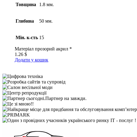
Товщина
1.8 мм.
Глибина
50 мм.
Мін. к-сть
15
Матеріал
прозорий акрил *
1.26
$
Додати у кошик