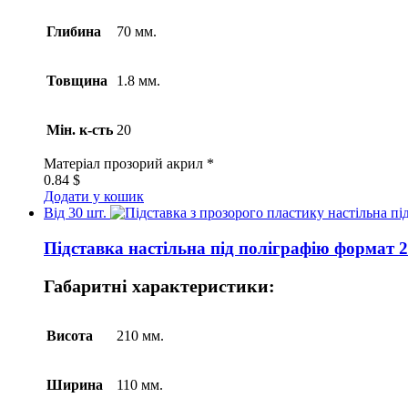
Глибина
70 мм.
Товщина
1.8 мм.
Мін. к-сть
20
Матеріал
прозорий акрил *
0.84
$
Додати у кошик
Від 30 шт.
Підставка настільна під поліграфію формат 
Габаритні характеристики:
Висота
210 мм.
Ширина
110 мм.