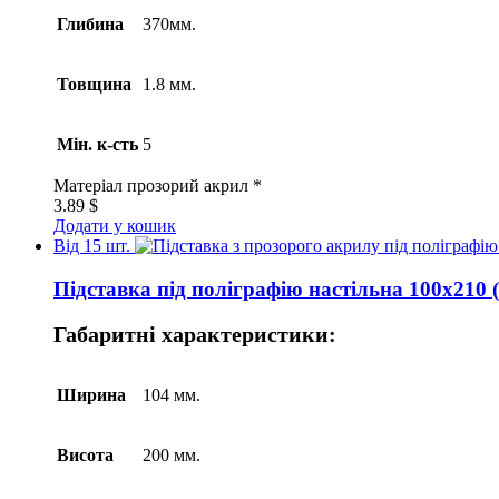
Глибина
370мм.
Товщина
1.8 мм.
Мін. к-сть
5
Матеріал
прозорий акрил *
3.89
$
Додати у кошик
Від 15 шт.
Підставка під поліграфію настільна 100х210 
Габаритні характеристики:
Ширина
104 мм.
Висота
200 мм.