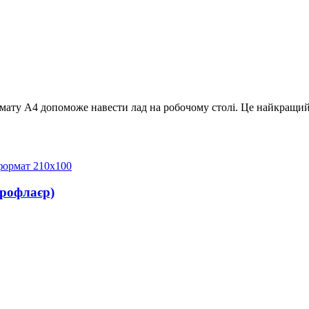
рмату А4 допоможе навести лад на робочому столі. Це найкращий з
врофлаєр)