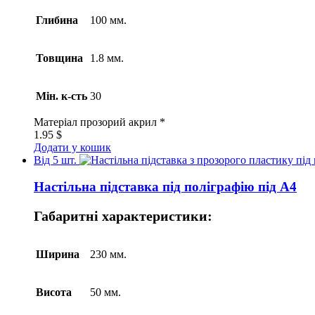
Глибина
100 мм.
Товщина
1.8 мм.
Мін. к-сть
30
Матеріал
прозорий акрил *
1.95
$
Додати у кошик
Від 5 шт.
Настільна підставка під поліграфію під А4
Габаритні характеристики:
Ширина
230 мм.
Висота
50 мм.