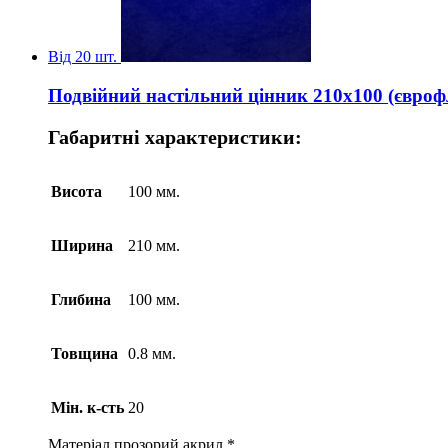
Від 20 шт.
Подвійний настільний цінник 210х100 (євроф
Габаритні характеристики:
Висота
100 мм.
Ширина
210 мм.
Глибина
100 мм.
Товщина
0.8 мм.
Мін. к-сть
20
Матеріал
прозорий акрил *