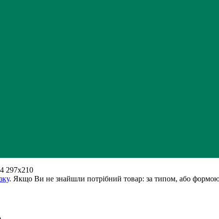
4 297х210
зку
. Якщо Ви не знайшли потрібний товар: за типом, або формою