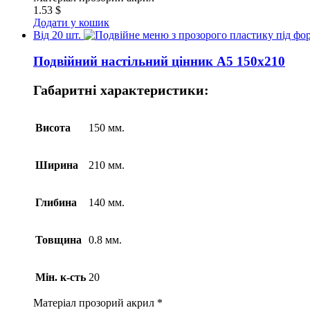
1.53
$
Додати у кошик
Від 20 шт.
Подвійний настільний цінник А5 150х210
Габаритні характеристики:
Висота
150 мм.
Ширина
210 мм.
Глибина
140 мм.
Товщина
0.8 мм.
Мін. к-сть
20
Матеріал
прозорий акрил *