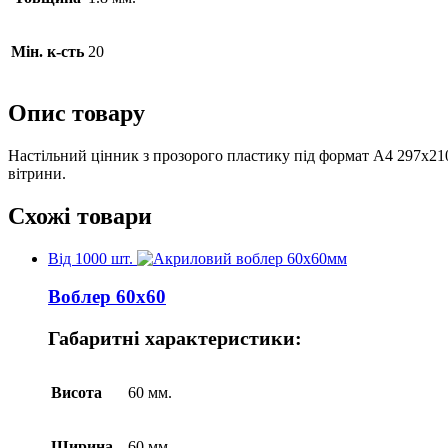
Мін. к-сть
20
Опис товару
Настільний цінник з прозорого пластику під формат А4 297х210
вітрини.
Схожі товари
Від 1000 шт.
Воблер 60х60
Габаритні характеристики:
Висота
60 мм.
Ширина
60 мм.