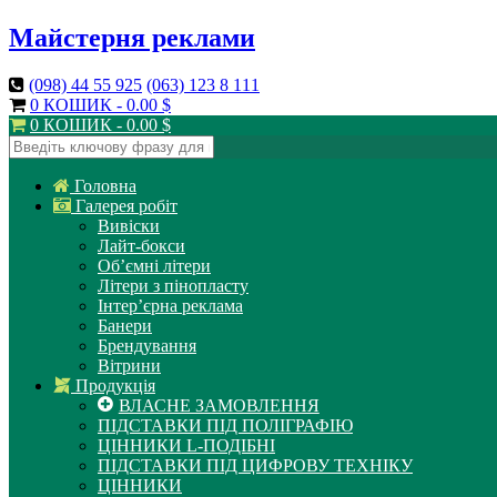
Майстерня реклами
(098)
44 55 925
(063)
123 8 111
0 КОШИК -
0.00
$
0 КОШИК -
0.00
$
Головна
Галерея робіт
Вивіски
Лайт-бокси
Об’ємні літери
Літери з пінопласту
Інтер’єрна реклама
Банери
Брендування
Вітрини
Продукція
ВЛАСНЕ ЗАМОВЛЕННЯ
ПІДСТАВКИ ПІД ПОЛІГРАФІЮ
ЦІННИКИ L-ПОДІБНІ
ПІДСТАВКИ ПІД ЦИФРОВУ ТЕХНІКУ
ЦІННИКИ