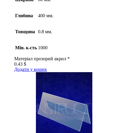
Глибина
400 мм.
Товщина
0.8 мм.
Мін. к-сть
1000
Матеріал
прозорий акрил *
0.43
$
Додати у кошик