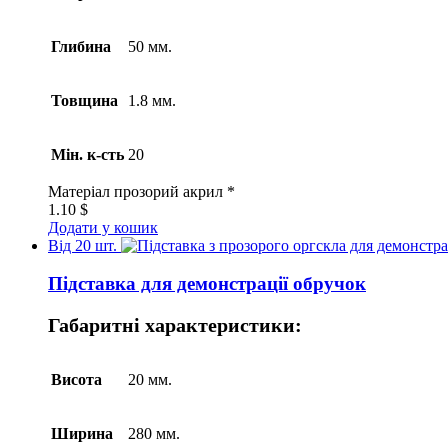
Глибина
50 мм.
Товщина
1.8 мм.
Мін. к-сть
20
Матеріал
прозорий акрил *
1.10
$
Додати у кошик
Від 20 шт.
Підставка для демонстрації обручок
Габаритні характеристики:
Висота
20 мм.
Ширина
280 мм.