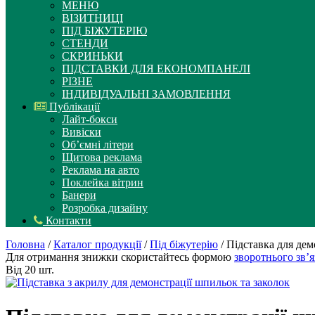
МЕНЮ
ВІЗИТНИЦІ
ПІД БІЖУТЕРІЮ
СТЕНДИ
СКРИНЬКИ
ПІДСТАВКИ ДЛЯ ЕКОНОМПАНЕЛІ
РІЗНЕ
ІНДИВІДУАЛЬНІ ЗАМОВЛЕННЯ
Публікації
Лайт-бокси
Вивіски
Об’ємні літери
Щитова реклама
Реклама на авто
Поклейка вітрин
Банери
Розробка дизайну
Контакти
Головна
/
Каталог продукції
/
Під біжутерію
/ Підставка для дем
Для отримання знижки скористайтесь формою
зворотнього зв’я
Від 20 шт.