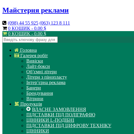
Майстерня реклами
(098)
44 55 925
(063)
123 8 111
0 КОШИК -
0.00
$
0 КОШИК -
0.00
$
Головна
Галерея робіт
Вивіски
Лайт-бокси
Об’ємні літери
Літери з пінопласту
Інтер’єрна реклама
Банери
Брендування
Вітрини
Продукція
ВЛАСНЕ ЗАМОВЛЕННЯ
ПІДСТАВКИ ПІД ПОЛІГРАФІЮ
ЦІННИКИ L-ПОДІБНІ
ПІДСТАВКИ ПІД ЦИФРОВУ ТЕХНІКУ
ЦІННИКИ