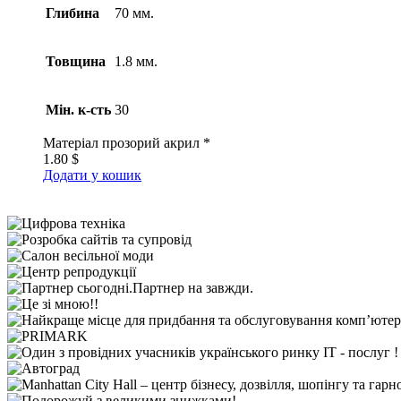
Глибина
70 мм.
Товщина
1.8 мм.
Мін. к-сть
30
Матеріал
прозорий акрил *
1.80
$
Додати у кошик