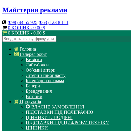
Майстерня реклами
(098)
44 55 925
(063)
123 8 111
0 КОШИК -
0.00
$
0 КОШИК -
0.00
$
Головна
Галерея робіт
Вивіски
Лайт-бокси
Об’ємні літери
Літери з пінопласту
Інтер’єрна реклама
Банери
Брендування
Вітрини
Продукція
ВЛАСНЕ ЗАМОВЛЕННЯ
ПІДСТАВКИ ПІД ПОЛІГРАФІЮ
ЦІННИКИ L-ПОДІБНІ
ПІДСТАВКИ ПІД ЦИФРОВУ ТЕХНІКУ
ЦІННИКИ