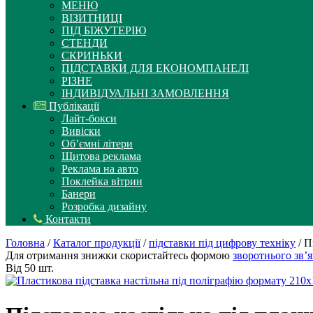
МЕНЮ
ВІЗИТНИЦІ
ПІД БІЖУТЕРІЮ
СТЕНДИ
СКРИНЬКИ
ПІДСТАВКИ ДЛЯ ЕКОНОМПАНЕЛІ
РІЗНЕ
ІНДИВІДУАЛЬНІ ЗАМОВЛЕННЯ
Публікації
Лайт-бокси
Вивіски
Об’ємні літери
Щитова реклама
Реклама на авто
Поклейка вітрин
Банери
Розробка дизайну
Контакти
Головна
/
Каталог продукції
/
підставки під цифрову техніку
/ П
Для отримання знижки скористайтесь формою
зворотнього зв’я
Від 50 шт.