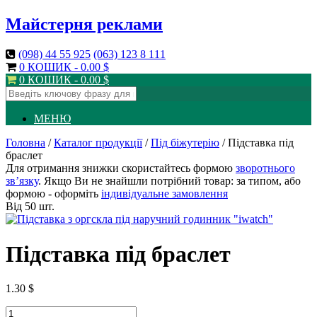
Майстерня реклами
(098)
44 55 925
(063)
123 8 111
0 КОШИК -
0.00
$
0 КОШИК -
0.00
$
МЕНЮ
Головна
/
Каталог продукції
/
Під біжутерію
/ Підставка під
браслет
Для отримання знижки скористайтесь формою
зворотнього
зв’язку
. Якщо Ви не знайшли потрібний товар: за типом, або
формою - оформіть
індивідуальне замовлення
Від 50 шт.
Підставка під браслет
1.30
$