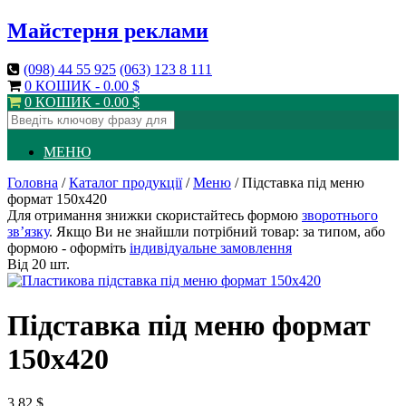
Майстерня реклами
(098)
44 55 925
(063)
123 8 111
0 КОШИК -
0.00
$
0 КОШИК -
0.00
$
МЕНЮ
Головна
/
Каталог продукції
/
Меню
/ Підставка під меню
формат 150х420
Для отримання знижки скористайтесь формою
зворотнього
зв’язку
. Якщо Ви не знайшли потрібний товар: за типом, або
формою - оформіть
індивідуальне замовлення
Від 20 шт.
Підставка під меню формат
150х420
3.82
$