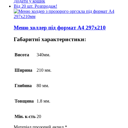
Додати у кошик
Від 20 шт.
Розпродаж!
Меню холдер під формат А4 297х210
Габаритні характеристики:
Висота
340мм.
Ширина
210 мм.
Глибина
80 мм.
Товщина
1.8 мм.
Мін. к-сть
20
Матеріал
прозорий акрил *