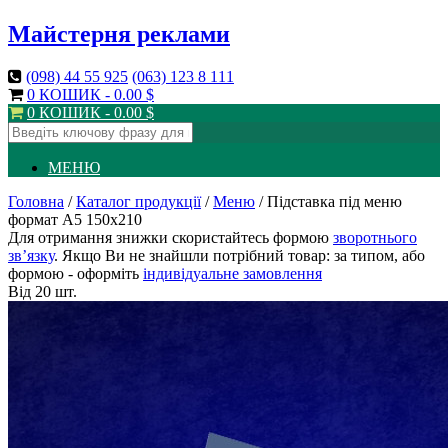
Майстерня реклами
(098)
44 55 925
(063)
123 8 111
0 КОШИК -
0.00
$
0 КОШИК -
0.00
$
МЕНЮ
Головна
/
Каталог продукції
/
Меню
/ Підставка під меню
формат А5 150х210
Для отримання знижки скористайтесь формою
зворотнього
зв’язку
. Якщо Ви не знайшли потрібний товар: за типом, або
формою - оформіть
індивідуальне замовлення
Від 20 шт.