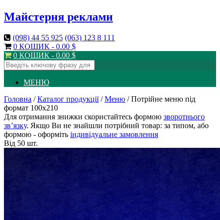
Майстерня реклами
(098)
44 55 925
(063)
123 8 111
0 КОШИК -
0.00
$
0 КОШИК -
0.00
$
МЕНЮ
Головна
/
Каталог продукції
/
Меню
/ Потрійне меню під
формат 100х210
Для отримання знижки скористайтесь формою
зворотнього
зв’язку
. Якщо Ви не знайшли потрібний товар: за типом, або
формою - оформіть
індивідуальне замовлення
Від 50 шт.