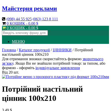
Майстерня реклами
(098)
44 55 925
(063)
123 8 111
0 КОШИК -
0.00
$
0 КОШИК -
0.00
$
МЕНЮ
Головна
/
Каталог продукції
/
ЦІННИКИ
/ Потрійний
настільний цінник 100х210
Для отримання знижки скористайтесь формою
зворотнього
зв’язку
. Якщо Ви не знайшли потрібний товар: за типом, або
формою - оформіть
індивідуальне замовлення
Від 20 шт.
Потрійний настільний
цінник 100х210
3.49
$