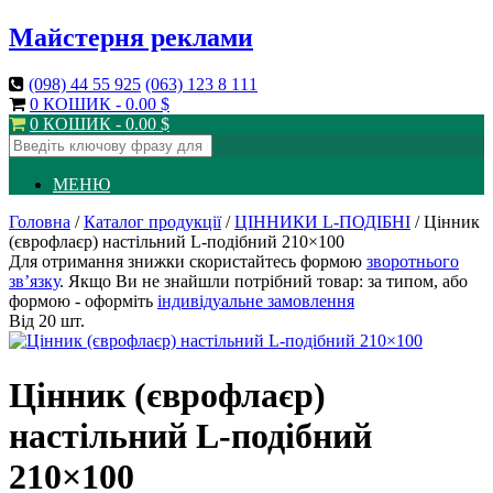
Майстерня реклами
(098)
44 55 925
(063)
123 8 111
0 КОШИК -
0.00
$
0 КОШИК -
0.00
$
МЕНЮ
Головна
/
Каталог продукції
/
ЦІННИКИ L-ПОДІБНІ
/ Цінник
(єврофлаєр) настільний L-подібний 210×100
Для отримання знижки скористайтесь формою
зворотнього
зв’язку
. Якщо Ви не знайшли потрібний товар: за типом, або
формою - оформіть
індивідуальне замовлення
Від 20 шт.
Цінник (єврофлаєр)
настільний L-подібний
210×100