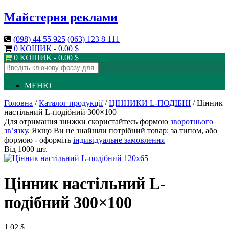
Майстерня реклами
(098)
44 55 925
(063)
123 8 111
0 КОШИК -
0.00
$
0 КОШИК -
0.00
$
МЕНЮ
Головна
/
Каталог продукції
/
ЦІННИКИ L-ПОДІБНІ
/ Цінник
настільний L-подібний 300×100
Для отримання знижки скористайтесь формою
зворотнього
зв’язку
. Якщо Ви не знайшли потрібний товар: за типом, або
формою - оформіть
індивідуальне замовлення
Від 1000 шт.
Цінник настільний L-
подібний 300×100
1.02
$