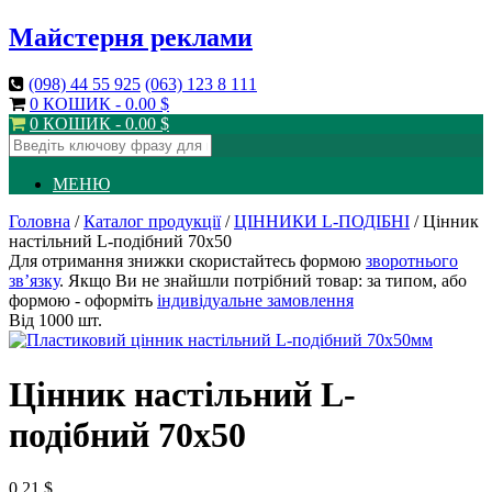
Майстерня реклами
(098)
44 55 925
(063)
123 8 111
0 КОШИК -
0.00
$
0 КОШИК -
0.00
$
МЕНЮ
Головна
/
Каталог продукції
/
ЦІННИКИ L-ПОДІБНІ
/ Цінник
настільний L-подібний 70х50
Для отримання знижки скористайтесь формою
зворотнього
зв’язку
. Якщо Ви не знайшли потрібний товар: за типом, або
формою - оформіть
індивідуальне замовлення
Від 1000 шт.
Цінник настільний L-
подібний 70х50
0.21
$