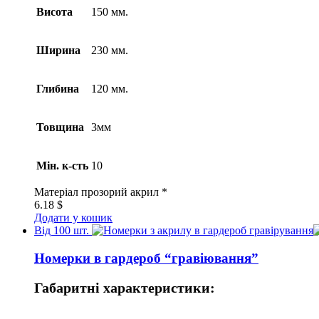
Висота
150 мм.
Ширина
230 мм.
Глибина
120 мм.
Товщина
3мм
Мін. к-сть
10
Матеріал
прозорий акрил *
6.18
$
Додати у кошик
Від 100 шт.
Номерки в гардероб “гравіювання”
Габаритні характеристики: