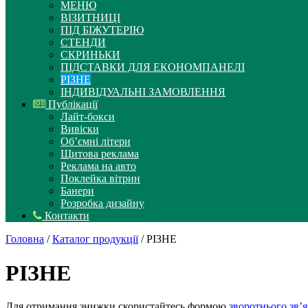
МЕНЮ
ВІЗИТНИЦІ
ПІД БІЖУТЕРІЮ
СТЕНДИ
СКРИНЬКИ
ПІДСТАВКИ ДЛЯ ЕКОНОМПАНЕЛІ
РІЗНЕ
ІНДИВІДУАЛЬНІ ЗАМОВЛЕННЯ
Публікації
Лайт-бокси
Вивіски
Об’ємні літери
Щитова реклама
Реклама на авто
Поклейка вітрин
Банери
Розробка дизайну
Контакти
Головна
/
Каталог продукції
/ РІЗНЕ
РІЗНЕ
Для отримання знижки скористайтесь формою
зворотнього зв’я