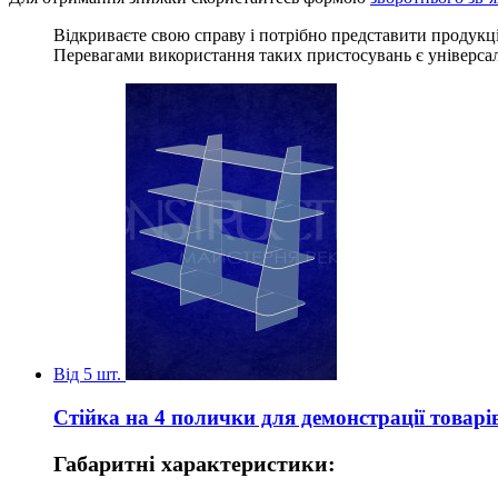
Відкриваєте свою справу і потрібно представити продукці
Перевагами використання таких пристосувань є універсаль
Від 5 шт.
Cтійка на 4 полички для демонстрації товарі
Габаритні характеристики: