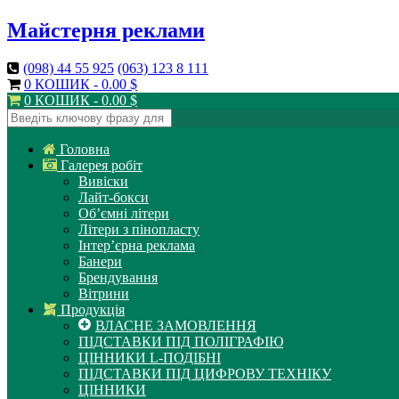
Майстерня реклами
(098)
44 55 925
(063)
123 8 111
0 КОШИК -
0.00
$
0 КОШИК -
0.00
$
Головна
Галерея робіт
Вивіски
Лайт-бокси
Об’ємні літери
Літери з пінопласту
Інтер’єрна реклама
Банери
Брендування
Вітрини
Продукція
ВЛАСНЕ ЗАМОВЛЕННЯ
ПІДСТАВКИ ПІД ПОЛІГРАФІЮ
ЦІННИКИ L-ПОДІБНІ
ПІДСТАВКИ ПІД ЦИФРОВУ ТЕХНІКУ
ЦІННИКИ