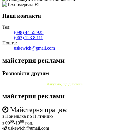
Наші контакти
Тел:
(098)
44 55 925
(063)
123 8 111
Пошта:
uskewich@gmail.com
майстерня реклами
Розповісти друзям
Дякуємо, що ділитесь!
майстерня реклами
Майстерня працює
з Понеділка по П'ятницю
00
00
з 09
-19
год.
uskewich@gmail.com