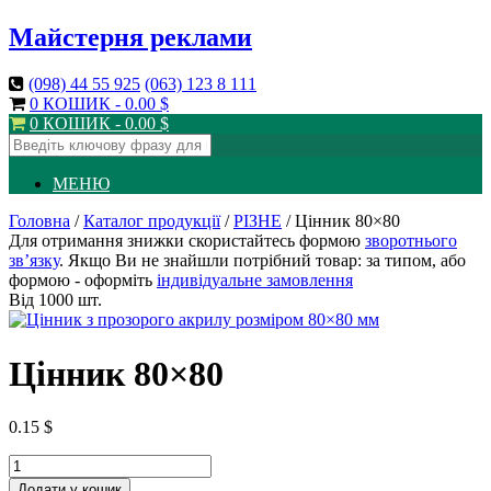
Майстерня реклами
(098)
44 55 925
(063)
123 8 111
0 КОШИК -
0.00
$
0 КОШИК -
0.00
$
МЕНЮ
Головна
/
Каталог продукції
/
РІЗНЕ
/ Цінник 80×80
Для отримання знижки скористайтесь формою
зворотнього
зв’язку
. Якщо Ви не знайшли потрібний товар: за типом, або
формою - оформіть
індивідуальне замовлення
Від 1000 шт.
Цінник 80×80
0.15
$
Додати у кошик