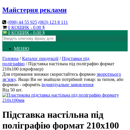
Майстерня реклами
(098)
44 55 925
(063)
123 8 111
0 КОШИК -
0.00
$
0 КОШИК -
0.00
$
МЕНЮ
Головна
/
Каталог продукції
/
Підставки під
поліграфію
/ Підставка настільна під поліграфію формат
210х100 (єврофлаєр)
Для отримання знижки скористайтесь формою
зворотнього
зв’язку
. Якщо Ви не знайшли потрібний товар: за типом, або
формою - оформіть
індивідуальне замовлення
Від 50 шт.
Підставка настільна під
поліграфію формат 210х100