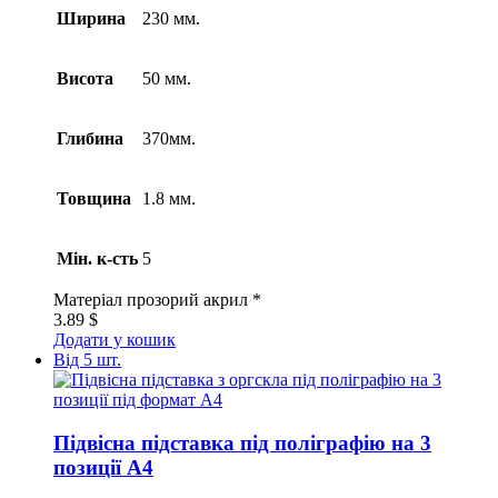
Ширина
230 мм.
Висота
50 мм.
Глибина
370мм.
Товщина
1.8 мм.
Мін. к-сть
5
Матеріал
прозорий акрил *
3.89
$
Додати у кошик
Від 5 шт.
Підвісна підставка під поліграфію на 3
позиції А4