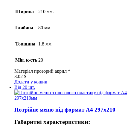
Ширина
210 мм.
Глибина
80 мм.
Товщина
1.8 мм.
Мін. к-сть
20
Матеріал
прозорий акрил *
3.02
$
Додати у кошик
Від 20 шт.
Потрійне меню під формат А4 297х210
Габаритні характеристики: