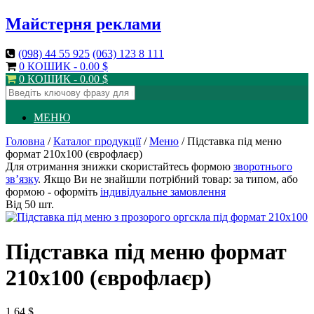
Майстерня реклами
(098)
44 55 925
(063)
123 8 111
0 КОШИК -
0.00
$
0 КОШИК -
0.00
$
МЕНЮ
Головна
/
Каталог продукції
/
Меню
/ Підставка під меню
формат 210х100 (єврофлаєр)
Для отримання знижки скористайтесь формою
зворотнього
зв’язку
. Якщо Ви не знайшли потрібний товар: за типом, або
формою - оформіть
індивідуальне замовлення
Від 50 шт.
Підставка під меню формат
210х100 (єврофлаєр)
1.64
$