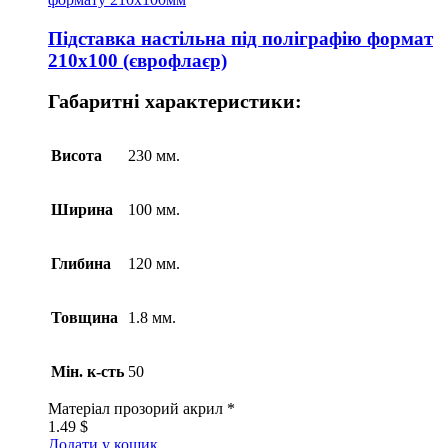
Підставка настільна під поліграфію формат
210х100 (єврофлаєр)
Габаритні характеристики:
Висота
230 мм.
Ширина
100 мм.
Глибина
120 мм.
Товщина
1.8 мм.
Мін. к-сть
50
Матеріал
прозорий акрил *
1.49
$
Додати у кошик