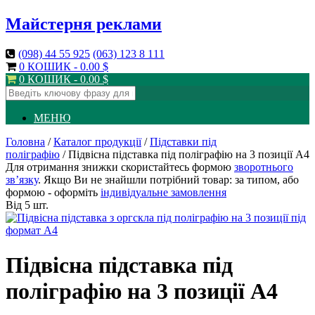
Майстерня реклами
(098)
44 55 925
(063)
123 8 111
0 КОШИК -
0.00
$
0 КОШИК -
0.00
$
МЕНЮ
Головна
/
Каталог продукції
/
Підставки під
поліграфію
/ Підвісна підставка під поліграфію на 3 позиції А4
Для отримання знижки скористайтесь формою
зворотнього
зв’язку
. Якщо Ви не знайшли потрібний товар: за типом, або
формою - оформіть
індивідуальне замовлення
Від 5 шт.
Підвісна підставка під
поліграфію на 3 позиції А4