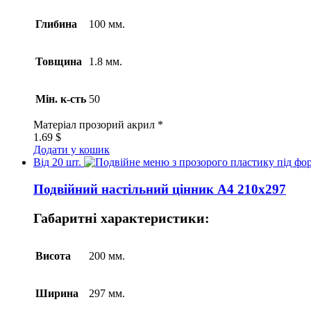
Глибина
100 мм.
Товщина
1.8 мм.
Мін. к-сть
50
Матеріал
прозорий акрил *
1.69
$
Додати у кошик
Від 20 шт.
Подвійний настільний цінник А4 210х297
Габаритні характеристики:
Висота
200 мм.
Ширина
297 мм.