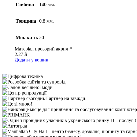
Глибина
140 мм.
Товщина
0.8 мм.
Мін. к-сть
20
Матеріал
прозорий акрил *
2.27
$
Додати у кошик