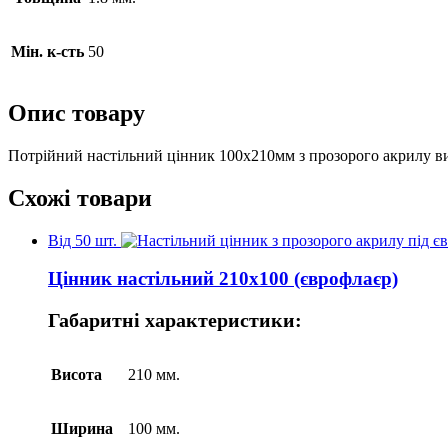
Мін. к-сть
50
Опис товару
Потрійний настільний цінник 100х210мм з прозорого акрилу вик
Схожі товари
Від 50 шт.
Цінник настільний 210х100 (єврофлаєр)
Габаритні характеристики:
Висота
210 мм.
Ширина
100 мм.