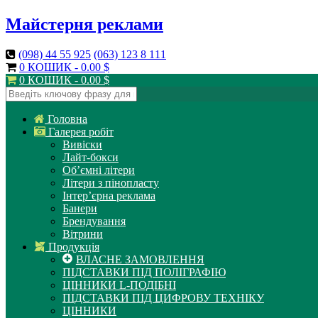
Майстерня реклами
(098)
44 55 925
(063)
123 8 111
0 КОШИК -
0.00
$
0 КОШИК -
0.00
$
Головна
Галерея робіт
Вивіски
Лайт-бокси
Об’ємні літери
Літери з пінопласту
Інтер’єрна реклама
Банери
Брендування
Вітрини
Продукція
ВЛАСНЕ ЗАМОВЛЕННЯ
ПІДСТАВКИ ПІД ПОЛІГРАФІЮ
ЦІННИКИ L-ПОДІБНІ
ПІДСТАВКИ ПІД ЦИФРОВУ ТЕХНІКУ
ЦІННИКИ