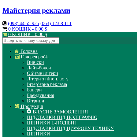
Майстерня реклами
(098)
44 55 925
(063)
123 8 111
0 КОШИК -
0.00
$
0 КОШИК -
0.00
$
Головна
Галерея робіт
Вивіски
Лайт-бокси
Об’ємні літери
Літери з пінопласту
Інтер’єрна реклама
Банери
Брендування
Вітрини
Продукція
ВЛАСНЕ ЗАМОВЛЕННЯ
ПІДСТАВКИ ПІД ПОЛІГРАФІЮ
ЦІННИКИ L-ПОДІБНІ
ПІДСТАВКИ ПІД ЦИФРОВУ ТЕХНІКУ
ЦІННИКИ