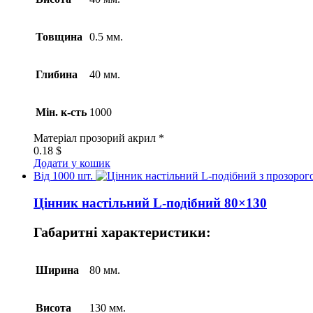
Товщина
0.5 мм.
Глибина
40 мм.
Мін. к-сть
1000
Матеріал
прозорий акрил *
0.18
$
Додати у кошик
Від 1000 шт.
Цінник настільний L-подібний 80×130
Габаритні характеристики:
Ширина
80 мм.
Висота
130 мм.