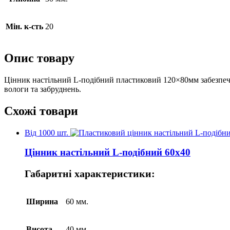
Мін. к-сть
20
Опис товару
Цінник настільний L-подібний пластиковий 120×80мм забезпеч
вологи та забруднень.
Схожі товари
Від 1000 шт.
Цінник настільний L-подібний 60х40
Габаритні характеристики:
Ширина
60 мм.
Висота
40 мм.