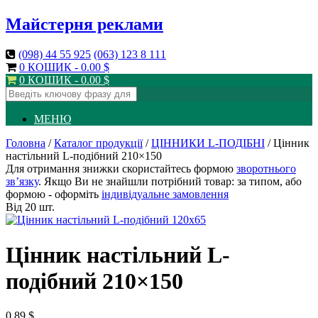
Майстерня реклами
(098)
44 55 925
(063)
123 8 111
0 КОШИК -
0.00
$
0 КОШИК -
0.00
$
МЕНЮ
Головна
/
Каталог продукції
/
ЦІННИКИ L-ПОДІБНІ
/ Цінник
настільний L-подібний 210×150
Для отримання знижки скористайтесь формою
зворотнього
зв’язку
. Якщо Ви не знайшли потрібний товар: за типом, або
формою - оформіть
індивідуальне замовлення
Від 20 шт.
Цінник настільний L-
подібний 210×150
0.89
$