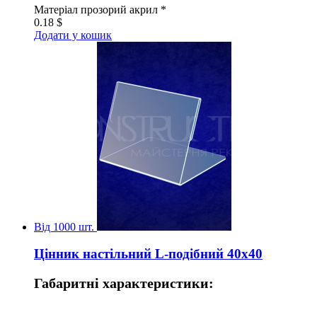
Матеріал
прозорий акрил *
0.18
$
Додати у кошик
Від 1000 шт.
Цінник настільний L-подібний 40х40
Габаритні характеристики: