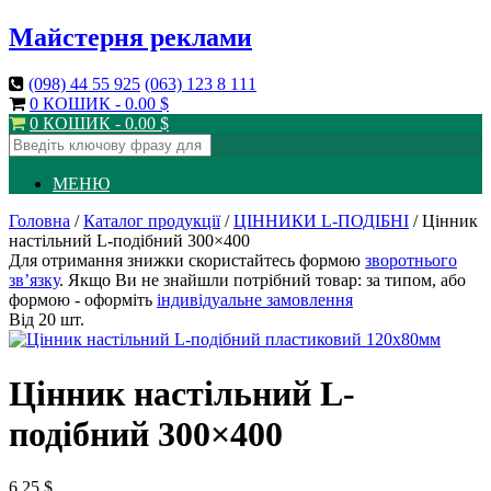
Майстерня реклами
(098)
44 55 925
(063)
123 8 111
0 КОШИК -
0.00
$
0 КОШИК -
0.00
$
МЕНЮ
Головна
/
Каталог продукції
/
ЦІННИКИ L-ПОДІБНІ
/ Цінник
настільний L-подібний 300×400
Для отримання знижки скористайтесь формою
зворотнього
зв’язку
. Якщо Ви не знайшли потрібний товар: за типом, або
формою - оформіть
індивідуальне замовлення
Від 20 шт.
Цінник настільний L-
подібний 300×400
6.25
$